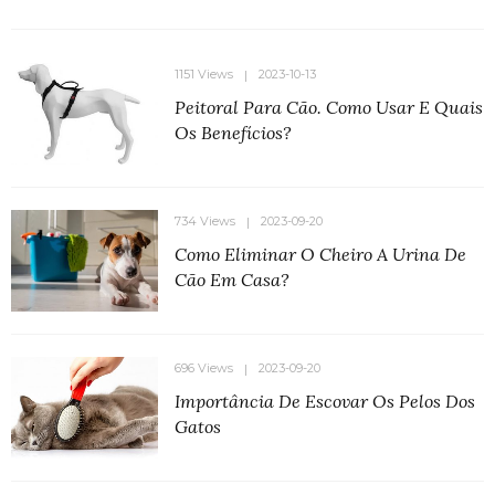
1151 Views
2023-10-13
Peitoral Para Cão. Como Usar E Quais
Os Benefícios?
734 Views
2023-09-20
Como Eliminar O Cheiro A Urina De
Cão Em Casa?
696 Views
2023-09-20
Importância De Escovar Os Pelos Dos
Gatos