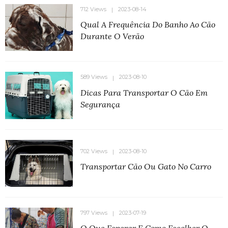
712 Views
2023-08-14
Qual A Frequência Do Banho Ao Cão
Durante O Verão
589 Views
2023-08-10
Dicas Para Transportar O Cão Em
Segurança
702 Views
2023-08-10
Transportar Cão Ou Gato No Carro
797 Views
2023-07-19
O Que Esperar E Como Escolher O