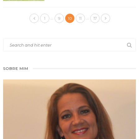
…
…
1
9
10
11
17
SOBRE MIM