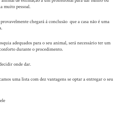
u animal de estimação a um profissional para dar banho ou
a muito pessoal.
, provavelmente chegará á conclusão que a casa não é uma
a.
osquia adequados para o seu animal, será necessário ter um
conforto durante o procedimento.
decidir onde dar.
dicamos uma lista com dez vantagens se optar a entregar o seu
ele