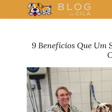
9 Benefícios Que Um 
O