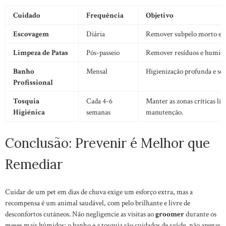
Cuidado
Frequência
Objetivo
Escovagem
Diária
Remover subpelo morto e e
Limpeza de Patas
Pós-passeio
Remover resíduos e humidad
Banho
Mensal
Higienização profunda e se
Profissional
Tosquia
Cada 4-6
Manter as zonas críticas limp
Higiénica
semanas
manutenção.
Conclusão: Prevenir é Melhor que
Remediar
Cuidar de um pet em dias de chuva exige um esforço extra, mas a
recompensa é um animal saudável, com pelo brilhante e livre de
desconfortos cutâneos. Não negligencie as visitas ao
groomer
durante os
meses mais húmidos; o banho e a tosquia são cuidados de saúde, não apenas