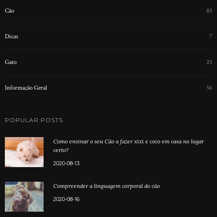
Cão
83
Dicas
7
Gato
25
Informação Geral
56
POPULAR POSTS
Como ensinar o seu Cão a fazer xixi e coco em casa no lugar
certo?
2020-08-13
Compreender a linguagem corporal do cão
2020-08-16