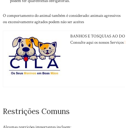
podem ter quarentenas obrigatórias.
O comportamento do animal também é considerado: animais agressivos
ou excessivamente agitados podem não ser aceites
BANHOS E TOSQUIAS AO DOM
Consulte aqui os nossos Serviços
B
Restrições Comuns
Algumas restrições importantes incluem: