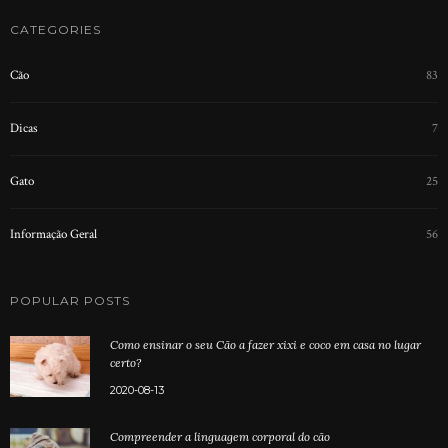
CATEGORIES
Cão
83
Dicas
7
Gato
25
Informação Geral
56
POPULAR POSTS
Como ensinar o seu Cão a fazer xixi e coco em casa no lugar
certo?
2020-08-13
Compreender a linguagem corporal do cão