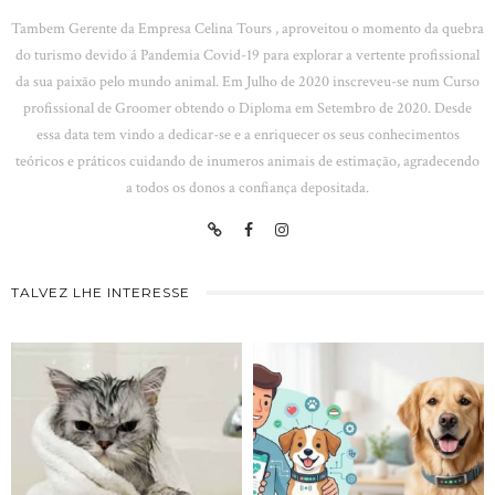
Tambem Gerente da Empresa Celina Tours , aproveitou o momento da quebra
do turismo devido á Pandemia Covid-19 para explorar a vertente profissional
da sua paixão pelo mundo animal. Em Julho de 2020 inscreveu-se num Curso
profissional de Groomer obtendo o Diploma em Setembro de 2020. Desde
essa data tem vindo a dedicar-se e a enriquecer os seus conhecimentos
teóricos e práticos cuidando de inumeros animais de estimação, agradecendo
a todos os donos a confiança depositada.
TALVEZ LHE INTERESSE