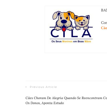
BA
Con
Cã
Previous Article
Cães Choram De Alegria Quando Se Reencontram C
Os Donos, Aponta Estudo