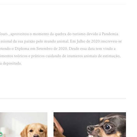
urs , aproveitou o momento da quebra do turismo devido á Pandemia
fissional da sua paixão pelo mundo animal. Em Julho de 2020 inscreveu-se
btendo o Diploma em Setembro de 2020. Desde essa data tem vindo a
cimentos teóricos e práticos cuidando de inumeros animais de estimação,
a depositada.