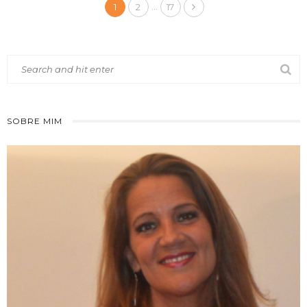
…
1
2
17
SOBRE MIM