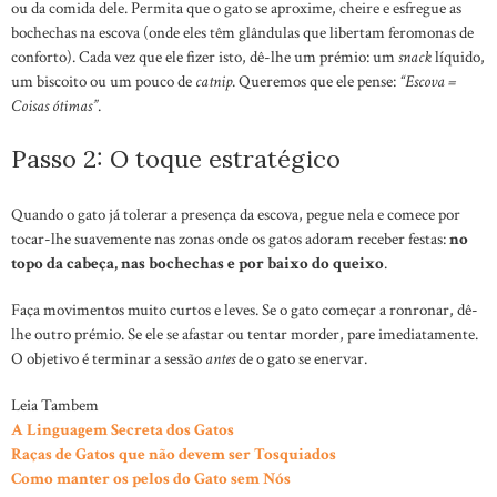
ou da comida dele. Permita que o gato se aproxime, cheire e esfregue as
bochechas na escova (onde eles têm glândulas que libertam feromonas de
conforto). Cada vez que ele fizer isto, dê-lhe um prémio: um
snack
líquido,
um biscoito ou um pouco de
catnip
. Queremos que ele pense:
“Escova =
Coisas ótimas”
.
Passo 2: O toque estratégico
Quando o gato já tolerar a presença da escova, pegue nela e comece por
tocar-lhe suavemente nas zonas onde os gatos adoram receber festas:
no
topo da cabeça, nas bochechas e por baixo do queixo
.
Faça movimentos muito curtos e leves. Se o gato começar a ronronar, dê-
lhe outro prémio. Se ele se afastar ou tentar morder, pare imediatamente.
O objetivo é terminar a sessão
antes
de o gato se enervar.
Leia Tambem
A Linguagem Secreta dos Gatos
Raças de Gatos que não devem ser Tosquiados
Como manter os pelos do Gato sem Nós