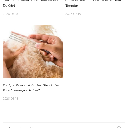
Como Tirar Areia, Sal E Cloro Do Pelo
Como Refrescar O Cão No Verão Sem
Do Cão?
Tosquiar
2026-07-15
2026-07-15
Por Que Razão Existe Uma Taxa Extra
Para A Remoção De Nós?
2026-06-13