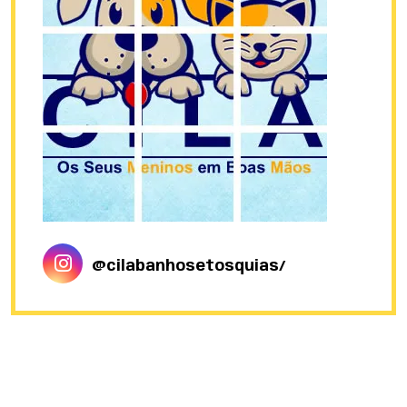
@cilabanhosetosquias/