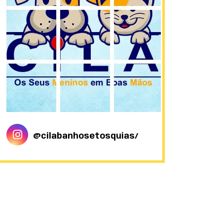
@cilabanhosetosquias/