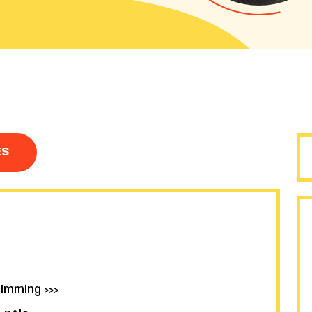
ES
imming >>>